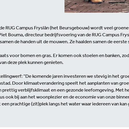
 de RUG Campus Fryslân (het Beursgebouw) wordt veel groene
 Piet Bouma, directeur bedrijfsvoering van de RUG Campus Fry
samen de handen uit de mouwen. Ze haalden samen de eerste st
aats voor bomen en gras. Er komen ook stoelen en banken, zo
van deze plek kunnen genieten.
llingwerf: “De komende jaren investeren we stevig in het groe
nstad. Door klimaatverandering speelt het aanplanten van gro
n prettig verblijfsklimaat en een gezonde leefomgeving. Met h
s ook bij aan het woonplezier en de economie van onze binnen
 een prachtige (zit)plek langs het water waar iedereen van kan