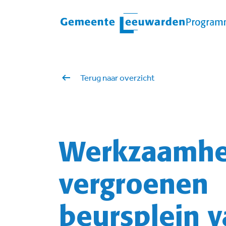
Terug naar overzicht
Werkzaamh
vergroenen
beursplein 