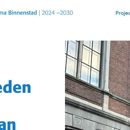
Proje
eden
van