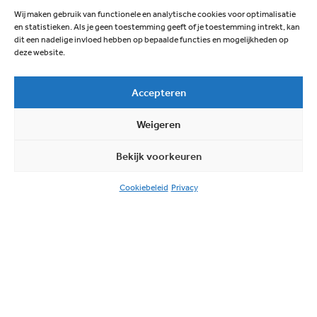
per jaar de beelden te veranderen. Bijvoorbeeld om aan te
Wij maken gebruik van functionele en analytische cookies voor optimalisatie
sluiten bij evenementen. Het idee is om verschillende
en statistieken. Als je geen toestemming geeft of je toestemming intrekt, kan
kunstenaars hiervoor te vragen.
dit een nadelige invloed hebben op bepaalde functies en mogelijkheden op
deze website.
Het kunstwerk is een initiatief van het wijkpanel
Binnenstad. De vergunningsaanvraag is inmiddels
Accepteren
ingediend. De verwachting is dat het kunstwerk medio
2026 klaar is.
Weigeren
Bekijk voorkeuren
Cookiebeleid
Privacy