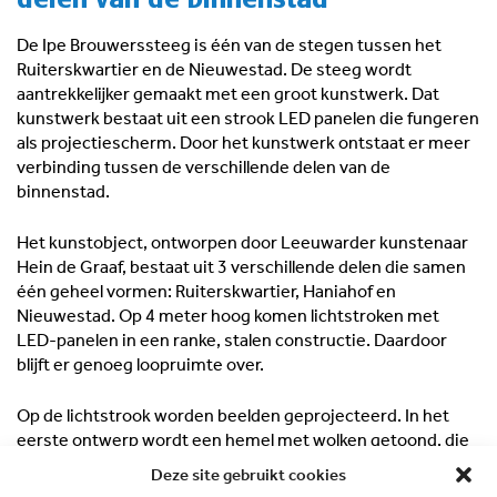
De Ipe Brouwerssteeg is één van de stegen tussen het
Ruiterskwartier en de Nieuwestad. De steeg wordt
aantrekkelijker gemaakt met een groot kunstwerk. Dat
kunstwerk bestaat uit een strook LED panelen die fungeren
als projectiescherm. Door het kunstwerk ontstaat er meer
verbinding tussen de verschillende delen van de
binnenstad.
Het kunstobject, ontworpen door Leeuwarder kunstenaar
Hein de Graaf, bestaat uit 3 verschillende delen die samen
één geheel vormen: Ruiterskwartier, Haniahof en
Nieuwestad. Op 4 meter hoog komen lichtstroken met
LED-panelen in een ranke, stalen constructie. Daardoor
blijft er genoeg loopruimte over.
Op de lichtstrook worden beelden geprojecteerd. In het
eerste ontwerp wordt een hemel met wolken getoond, die
meebeweegt met de looprichtingen. Maar andere beelden
Deze site gebruikt cookies
projecteren kan ook. Het is de bedoeling om een paar keer